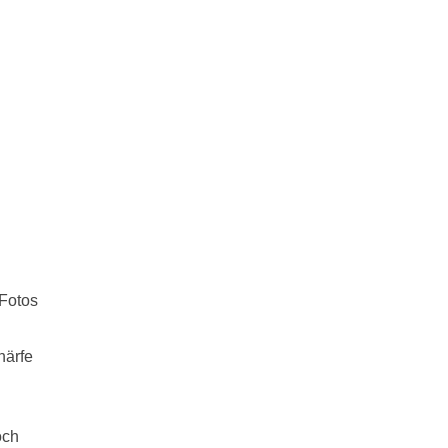
 Fotos
härfe
och