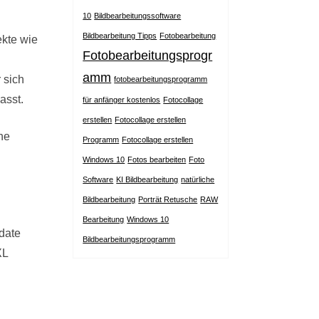
10
Bildbearbeitungssoftware
Bildbearbeitung Tipps
Fotobearbeitung
ekte wie
Fotobearbeitungsprogr
amm
 sich
fotobearbeitungsprogramm
asst.
für anfänger kostenlos
Fotocollage
erstellen
Fotocollage erstellen
ne
Programm
Fotocollage erstellen
Windows 10
Fotos bearbeiten
Foto
Software
KI Bildbearbeitung
natürliche
Bildbearbeitung
Porträt Retusche
RAW
Bearbeitung
Windows 10
date
Bildbearbeitungsprogramm
XL